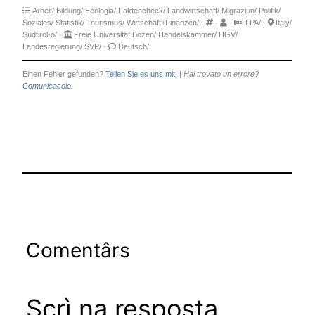
Arbeit/
Bildung/
Ecologia/
Faktencheck/
Landwirtschaft/
Migraziun/
Politik/
Soziales/
Statistik/
Tourismus/
Wirtschaft+Finanzen/
·
·
·
LPA/
·
Italy/
Südtirol-o/
·
Freie Universität Bozen/
Handelskammer/
HGV/
Landesregierung/
SVP/
·
Deutsch/
Einen Fehler gefunden?
Teilen Sie es uns mit.
|
Hai trovato un errore?
Comunicacelo.
Comentârs
Scrì na resposta