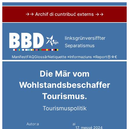
→→ Archif di cuntribuć externs →→
Skip
to
linksgrünversiffter
content
Separatismus
Manifest
FAQ
Glossâr
Netiquette ≡
Informaziuns ≡
Report
⦿
☆
€
Die Mär vom
Wohlstandsbeschaffer
Tourismus.
Tourismuspolitik
Autor:a
ai
Thomas Benedikter
17. messé 2024