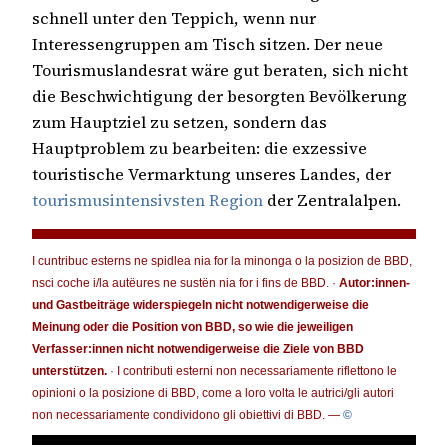
schnell unter den Teppich, wenn nur
Interessengruppen am Tisch sitzen. Der neue
Tourismuslandesrat wäre gut beraten, sich nicht
die Beschwichtigung der besorgten Bevölkerung
zum Hauptziel zu setzen, sondern das
Hauptproblem zu bearbeiten: die exzessive
touristische Vermarktung unseres Landes, der
tourismusintensivsten Region
der Zentralalpen.
I cuntribuc esterns ne spidlea nia for la minonga o la posizion de BBD,
nsci coche i/la autëures ne sustën nia for i fins de BBD. ·
Autor:innen-
und Gastbeiträge widerspiegeln nicht notwendigerweise die
Meinung oder die Position von BBD, so wie die jeweiligen
Verfasser:innen nicht notwendigerweise die Ziele von BBD
unterstützen.
· I contributi esterni non necessariamente riflettono le
opinioni o la posizione di BBD, come a loro volta le autrici/gli autori
non necessariamente condividono gli obiettivi di BBD. —
©