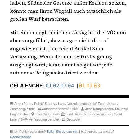
haben, Südtiroler Gesetze außer Kraft zu setzen,
könnte man ihren Wegfall auch tatsächlich als
großen Wurf betrachten.
Mit einem unglaublichen
Timing
hat das VfG nun
aber vorgeführt, dass es gar nicht darauf
angewiesen ist. Ihm reicht Artikel 3 der
Verfassung. Wenn der nur restriktiv genug
ausgelegt wird, kann damit so gut wie jede
autonome Befugnis kastriert werden.
CËLA ENGHE:
01
02
03
04
||
01
02
03
Arch+Raum/
Politik/
Staat vs Land/
Vorzeigeautonomie/
Zentralismus/
Zuständigkeiten/
·
Autonomiereform/
Zitać/
·
Arno Kompatscher/
Maurizio
Fugatti/
·
·
Italy/
Südtirol-o/
·
Land Südtirol/
Landesregierung/
Staat
Italien/
SVP/
Verfassungsgericht/
·
Deutsch/
Einen Fehler gefunden?
Teilen Sie es uns mit.
|
Hai trovato un errore?
Comunicacelo.