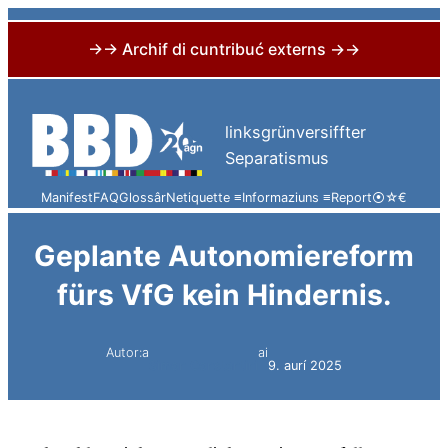
→→ Archif di cuntribuć externs →→
Skip
to
linksgrünversiffter
content
Separatismus
Manifest
FAQ
Glossâr
Netiquette ≡
Informaziuns ≡
Report
⦿
☆
€
Geplante Autonomiereform
fürs VfG kein Hindernis.
Autor:a
ai
Simon Constantini
9. aurí 2025