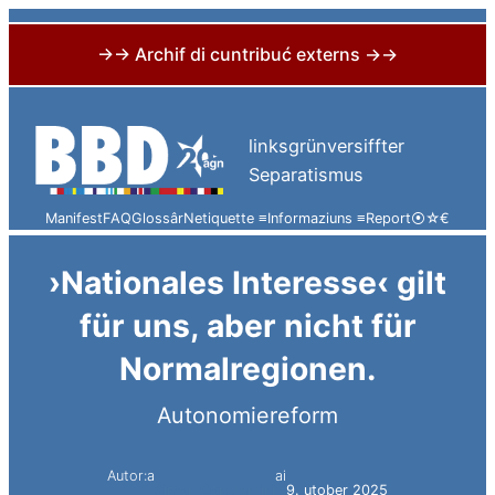
→→ Archif di cuntribuć externs →→
Skip
to
linksgrünversiffter
content
Separatismus
Manifest
FAQ
Glossâr
Netiquette ≡
Informaziuns ≡
Report
⦿
☆
€
›Nationales Interesse‹ gilt
für uns, aber nicht für
Normalregionen.
Autonomiereform
Autor:a
ai
Simon Constantini
9. utober 2025