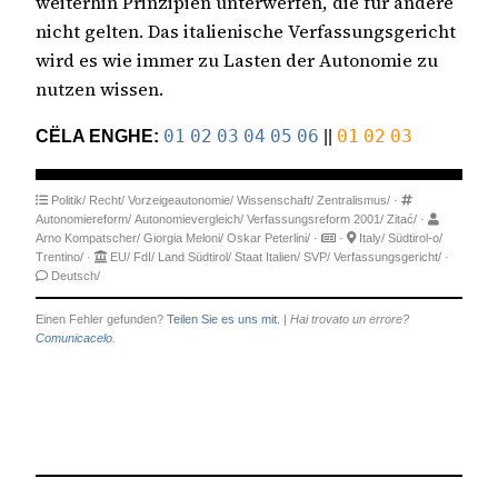
weiterhin Prinzipien unterwerfen, die für andere
nicht gelten. Das italienische Verfassungsgericht
wird es wie immer zu Lasten der Autonomie zu
nutzen wissen.
CËLA ENGHE:
01
02
03
04
05
06
||
01
02
03
Politik/
Recht/
Vorzeigeautonomie/
Wissenschaft/
Zentralismus/
·
Autonomiereform/
Autonomievergleich/
Verfassungsreform 2001/
Zitać/
·
Arno Kompatscher/
Giorgia Meloni/
Oskar Peterlini/
·
·
Italy/
Südtirol-o/
Trentino/
·
EU/
FdI/
Land Südtirol/
Staat Italien/
SVP/
Verfassungsgericht/
·
Deutsch/
Einen Fehler gefunden?
Teilen Sie es uns mit.
|
Hai trovato un errore?
Comunicacelo.