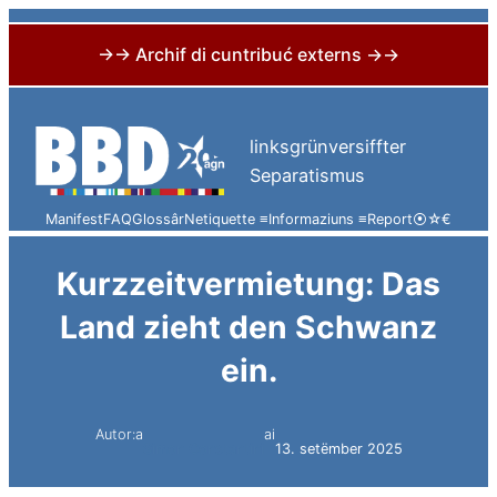
→→ Archif di cuntribuć externs →→
Skip
to
linksgrünversiffter
content
Separatismus
Manifest
FAQ
Glossâr
Netiquette ≡
Informaziuns ≡
Report
⦿
☆
€
Kurzzeitvermietung: Das
Land zieht den Schwanz
ein.
Autor:a
ai
Simon Constantini
13. setëmber 2025