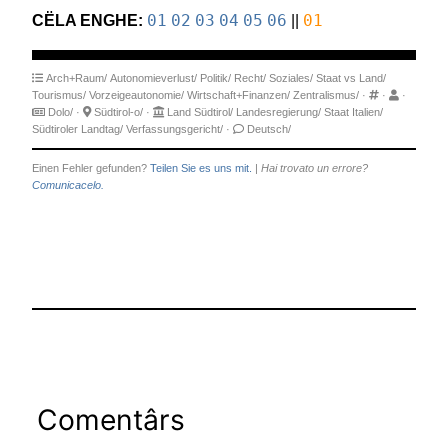
CËLA ENGHE:
01
02
03
04
05
06
||
01
Arch+Raum/
Autonomieverlust/
Politik/
Recht/
Soziales/
Staat vs Land/
Tourismus/
Vorzeigeautonomie/
Wirtschaft+Finanzen/
Zentralismus/
·
·
·
Dolo/
·
Südtirol-o/
·
Land Südtirol/
Landesregierung/
Staat Italien/
Südtiroler Landtag/
Verfassungsgericht/
·
Deutsch/
Einen Fehler gefunden?
Teilen Sie es uns mit.
|
Hai trovato un errore?
Comunicacelo.
Comentârs