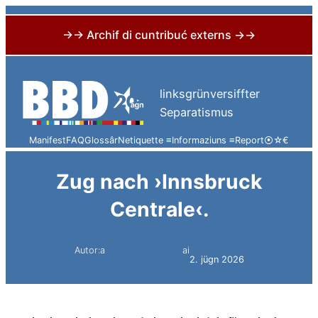
→→ Archif di cuntribuć externs →→
Skip
to
linksgrünversiffter
content
Separatismus
Manifest
FAQ
Glossâr
Netiquette ≡
Informaziuns ≡
Report
⦿
☆
€
Zug nach ›Innsbruck
Centrale‹.
Autor:a
ai
Simon Constantini
2. jügn 2026