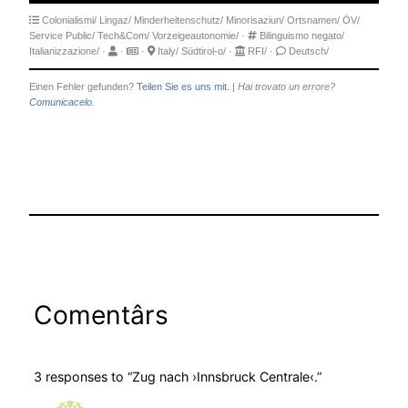
Colonialismi/
Lingaz/
Minderheitenschutz/
Minorisaziun/
Ortsnamen/
ÖV/
Service Public/
Tech&Com/
Vorzeigeautonomie/
·
Bilinguismo negato/
Italianizzazione/
·
·
·
Italy/
Südtirol-o/
·
RFI/
·
Deutsch/
Einen Fehler gefunden?
Teilen Sie es uns mit.
|
Hai trovato un errore?
Comunicacelo.
Comentârs
3 responses to “Zug nach ›Innsbruck Centrale‹.”