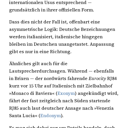
internationalen Usus entsprechend —
grundsätzlich in ihrer offiziellen Form.
Dass dies nicht der Fall ist, offenbart eine
asymmetrische Logik: Deutsche Bezeichnungen
werden italianisiert, italienische hingegen
bleiben im Deutschen unangetastet. Anpassung
gibt es nur in eine Richtung.
Ähnliches gilt auch für die
Lautsprecherdurchsagen. Während — ebenfalls
in Brixen — der nordwärts fahrende
Eurocity
RJ84
kurz vor 15 Uhr auf Italienisch mit Zielbahnhof
»Monaco di Baviera« (
Exonym
) angekündigt wird,
fährt der fast zeitgleich nach Süden startende
RJ85 auch laut deutscher Ansage nach »Venezia
Santa Lucia« (
Endonym
).
Es mag sich dabei nur um Details handeln, doch