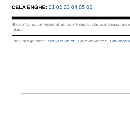
01
02
03
04
05
06
CËLA ENGHE:
Arbeit/
Comparatio/
Medien/
Minorisaziun/
Plurilinguism/
Soziales/
Verbraucher:inn
Italiano/
Einen Fehler gefunden?
Teilen Sie es uns mit.
|
Hai trovato un errore?
Comunicacelo