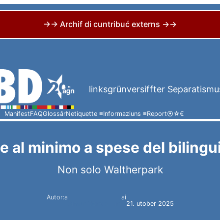
→→ Archif di cuntribuć externs →→
linksgrünversiffter Separatismu
Manifest
FAQ
Glossâr
Netiquette ≡
Informaziuns ≡
Report
⦿
☆
€
e al minimo a spese del bilingu
Non solo Waltherpark
Autor:a
ai
Simon Constantini
21. utober 2025