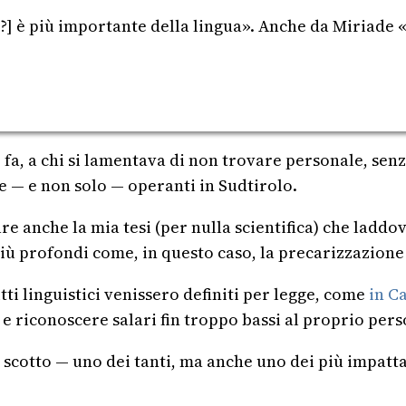
re?] è più importante della lingua». Anche da Miriade «
a, a chi si lamentava di non trovare personale, senz
e — e non solo — operanti in Sudtirolo.
che la mia tesi (per nulla scientifica) che laddove 
più profondi come, in questo caso, la precarizzazione
ti linguistici venissero definiti per legge, come
in C
li e riconoscere salari fin troppo bassi al proprio pe
 scotto — uno dei tanti, ma anche uno dei più impatt