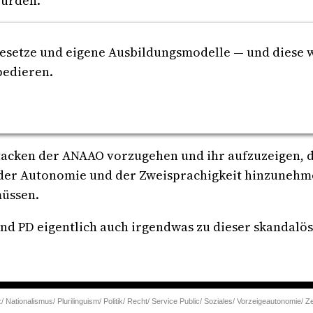
würden.
 Gesetze und eigene Ausbildungsmodelle — und diese
rpedieren.
tacken der ANAAO vorzugehen und ihr aufzuzeigen, das
er Autonomie und der Zweisprachigkeit hinzunehmen
müssen.
nd PD eigentlich auch irgendwas zu dieser skandalö
/
Nationalismus/
Plurilinguism/
Politik/
Recht/
Service Public/
Soziales/
Vorzeigeautonomie/
Ze