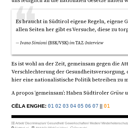
uns lediglich an die nationalen Gesetze halten 
Es braucht in Südtirol eigene Regeln, eigene
allen Seiten her gibt es Versuche, diese zu to
— Ivano Simioni
(BSK/VSK)
im
TAZ
-Interview
Es ist wohl an der Zeit, gemeinsam gegen die At
Verschlechterung der Gesundheitsversorgung, d
hier eine nationalistische Politik betreiben zu 
A propos ‘gemeinsam’: Haben Südtiroler
Grüne
u
01
02
03
04
05
06
07
01
CËLA ENGHE:
||
Arbeit/
Discriminaziun/
Gesundheit/
Gewerkschaften/
Medien/
Minderheitenschutz