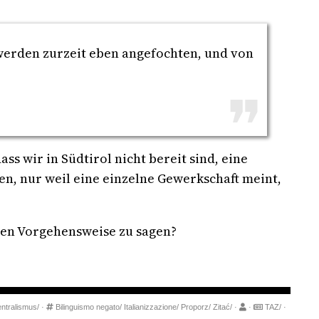
 werden zurzeit eben angefochten, und von
s wir in Südtirol nicht bereit sind, eine
, nur weil eine einzelne Gewerkschaft meint,
sen Vorgehensweise zu sagen?
ntralismus/
·
Bilinguismo negato/
Italianizzazione/
Proporz/
Zitać/
·
·
TAZ/
·