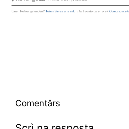
Südtirol-o/
·
ANAAO/
PD&Co/
Vërc/
·
Deutsch/
Einen Fehler gefunden?
Teilen Sie es uns mit.
|
Hai trovato un errore?
Comunicacelo
Comentârs
Scrì na resposta