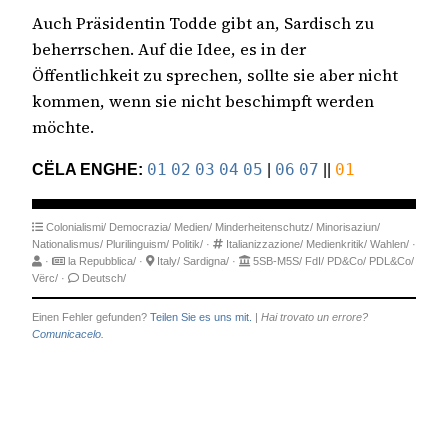
Auch Präsidentin Todde gibt an, Sardisch zu
beherrschen. Auf die Idee, es in der
Öffentlichkeit zu sprechen, sollte sie aber nicht
kommen, wenn sie nicht beschimpft werden
möchte.
CËLA ENGHE:
01
02
03
04
05
|
06
07
||
01
Colonialismi/
Democrazia/
Medien/
Minderheitenschutz/
Minorisaziun/
Nationalismus/
Plurilinguism/
Politik/
·
Italianizzazione/
Medienkritik/
Wahlen/
·
·
la Repubblica/
·
Italy/
Sardigna/
·
5SB-M5S/
FdI/
PD&Co/
PDL&Co/
Vërc/
·
Deutsch/
Einen Fehler gefunden?
Teilen Sie es uns mit.
|
Hai trovato un errore?
Comunicacelo.