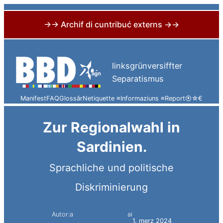
→→ Archif di cuntribuć externs →→
Skip
to
linksgrünversiffter
content
Separatismus
Manifest
FAQ
Glossâr
Netiquette ≡
Informaziuns ≡
Report
⦿
☆
€
Zur Regionalwahl in
Sardinien.
Sprachliche und politische
Diskriminierung
Autor:a
ai
Simon Constantini
1. merz 2024