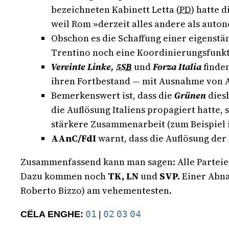
bezeichneten Kabinett Letta (
PD
) hatte 
weil Rom »derzeit alles andere als auto
Obschon es die Schaffung einer eigenstä
Trentino noch eine Koordinierungsfunkt
Vereinte Linke,
5SB
und
Forza Italia
finden
ihren Fortbestand — mit Ausnahme von A
Bemerkenswert ist, dass die
Grünen
dies
die Auflösung Italiens propagiert hatte,
stärkere Zusammenarbeit (zum Beispiel
AAnC/FdI
warnt, dass die Auflösung der
Zusammenfassend kann man sagen: Alle Parteien
Dazu kommen noch
TK, LN
und
SVP.
Einer Abn
Roberto Bizzo) am vehementesten.
01
02
03
04
CËLA ENGHE:
|