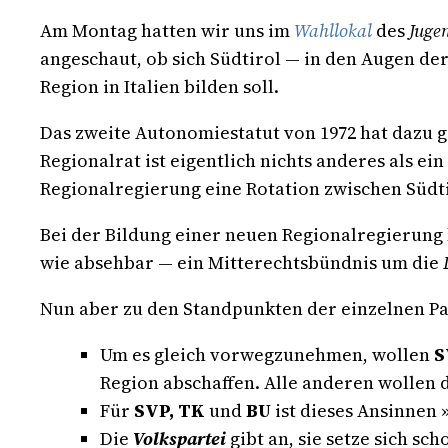
Am Montag hatten wir uns im
Wahllokal
des
Juge
angeschaut, ob sich Südtirol — in den Augen d
Region in Italien bilden soll.
Das zweite Autonomiestatut von 1972 hat dazu 
Regionalrat ist eigentlich nichts anderes als 
Regionalregierung eine Rotation zwischen Südti
Bei der Bildung einer neuen Regionalregierung
wie absehbar — ein Mitterechtsbündnis um die
Nun aber zu den Standpunkten der einzelnen Pa
Um es gleich vorwegzunehmen, wollen
S
Region abschaffen. Alle anderen wollen d
Für
SVP, TK
und
BU
ist dieses Ansinnen 
Die
Volkspartei
gibt an, sie setze sich sc