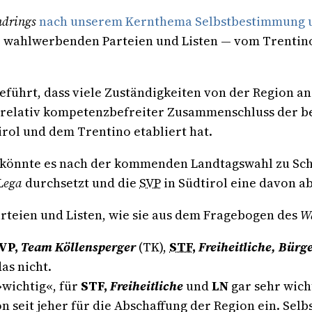
ndrings
nach unserem Kernthema Selbstbestimmung 
er wahlwerbenden Parteien und Listen — vom Trentino
geführt, dass viele Zuständigkeiten von der Region
ein relativ kompetenzbefreiter Zusammenschluss der b
rol und dem Trentino etabliert hat.
 könnte es nach der kommenden Landtagswahl zu Sch
Lega
durchsetzt und die
SVP
in Südtirol eine davon a
rteien und Listen, wie sie aus dem Fragebogen des
Wa
VP,
Team Köllensperger
(TK),
STF
,
Freiheitliche, Bür
as nicht.
»wichtig«, für
STF,
Freiheitliche
und
LN
gar sehr wich
hon seit jeher für die Abschaffung der Region ein. Se