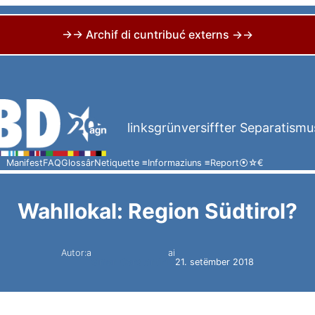
→→ Archif di cuntribuć externs →→
linksgrünversiffter Separatismu
Manifest
FAQ
Glossâr
Netiquette ≡
Informaziuns ≡
Report
⦿
☆
€
Wahllokal: Region Südtirol?
Autor:a
ai
Simon Constantini
21. setëmber 2018