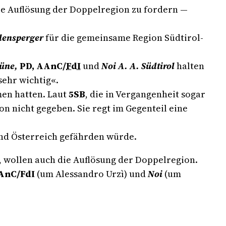
die Auflösung der Doppelregion zu fordern —
lensperger
für die gemeinsame Region Südtirol-
üne,
PD, AAnC/
FdI
und
Noi A. A. Südtirol
halten
ehr wichtig«.
en hatten. Laut
5SB
, die in Vergangenheit sogar
on nicht gegeben. Sie regt im Gegenteil eine
und Österreich gefährden würde.
 wollen auch die Auflösung der Doppelregion.
AnC/FdI
(um Alessandro Urzì) und
Noi
(um