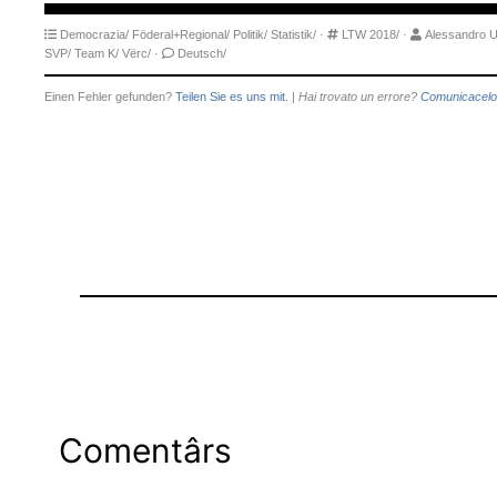
Democrazia/
Föderal+Regional/
Politik/
Statistik/
·
LTW 2018/
·
Alessandro U
SVP/
Team K/
Vërc/
·
Deutsch/
Einen Fehler gefunden?
Teilen Sie es uns mit.
|
Hai trovato un errore?
Comunicacelo
Comentârs