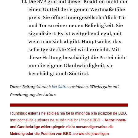
Die SVP gibt mit dieser Koalition nicht nur
einen Gutteil der eigenen Wertmaßstäbe
preis. Sie öffnet innergesellschaftlich Tür
und Tor zu einer neuen Beliebigkeit. Sie
signalisiert: Es ist weitgehend egal, mit
wem man sich abgibt. Hauptsache, das
selbstgesteckte Ziel wird erreicht. Mit
diese Haltung beschädigt die Partei nicht
nur die eigene Glaubwürdigkeit, sie
beschädigt auch Südtirol.
Dieser Beitrag ist auch
bei Salto
erschienen. Wiedergabe mit
Genehmigung des Autors.
I cuntribuc esterns ne spidlea nia for la minonga o la posizion de BBD,
nsci coche i/la autëures ne sustën nia for i fins de BBD. ·
Autor:innen-
und Gastbeiträge widerspiegeln nicht notwendigerweise die
Meinung oder die Position von BBD, so wie die jeweiligen