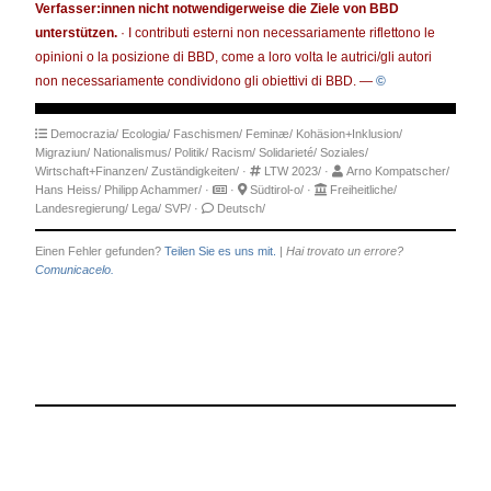
Verfasser:innen nicht notwendigerweise die Ziele von BBD
unterstützen.
· I contributi esterni non necessariamente riflettono le
opinioni o la posizione di BBD, come a loro volta le autrici/gli autori
non necessariamente condividono gli obiettivi di BBD. —
©
Democrazia/
Ecologia/
Faschismen/
Feminæ/
Kohäsion+Inklusion/
Migraziun/
Nationalismus/
Politik/
Racism/
Solidarieté/
Soziales/
Wirtschaft+Finanzen/
Zuständigkeiten/
·
LTW 2023/
·
Arno Kompatscher/
Hans Heiss/
Philipp Achammer/
·
·
Südtirol-o/
·
Freiheitliche/
Landesregierung/
Lega/
SVP/
·
Deutsch/
Einen Fehler gefunden?
Teilen Sie es uns mit.
|
Hai trovato un errore?
Comunicacelo.