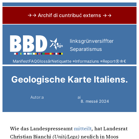
→→ Archif di cuntribuć externs →→
Skip
to
linksgrünversiffter
content
Separatismus
Manifest
FAQ
Glossâr
Netiquette ≡
Informaziuns ≡
Report
⦿
☆
€
Geologische Karte Italiens.
Autor:a
ai
Simon Constantini
8. messé 2024
Wie das Landespresseamt
mitteilt
, hat Landesrat
Christian Bianchi
(Uniti/Lega)
neulich in Moos