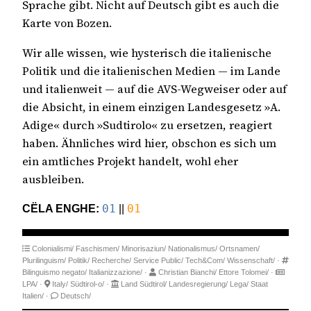
Sprache gibt. Nicht auf Deutsch gibt es auch die
Karte von Bozen.
Wir alle wissen, wie hysterisch die italienische
Politik und die italienischen Medien — im Lande
und italienweit — auf die AVS-Wegweiser oder auf
die Absicht, in einem einzigen Landesgesetz »A.
Adige« durch »Sudtirolo« zu ersetzen, reagiert
haben. Ähnliches wird hier, obschon es sich um
ein amtliches Projekt handelt, wohl eher
ausbleiben.
CËLA ENGHE:
01
||
01
Colonialismi/
Faschismen/
Minorisaziun/
Nationalismus/
Ortsnamen/
Plurilinguism/
Politik/
Recherche/
Service Public/
Tech&Com/
Wissenschaft/
·
Bilinguismo negato/
Italianizzazione/
·
Christian Bianchi/
Ettore Tolomei/
·
LPA/
·
Italy/
Südtirol-o/
·
Land Südtirol/
Landesregierung/
Lega/
Staat
Italien/
·
Deutsch/