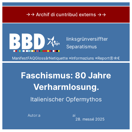
→→ Archif di cuntribuć externs →→
Skip
to
linksgrünversiffter
content
Separatismus
Manifest
FAQ
Glossâr
Netiquette ≡
Informaziuns ≡
Report
⦿
☆
€
Faschismus: 80 Jahre
Verharmlosung.
Italienischer Opfermythos
Autor:a
ai
Simon Constantini
28. messé 2025