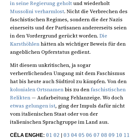
in seine Regierung geholt
und wiederholt
Mussolini verharmlost
. Nicht die Verbrechen des
faschistischen Regimes, sondern die der Nazis
einerseits und der Partisanen andererseits seien
in den Vordergrund gerückt worden.
Die
Karsthöhlen
hätten als wichtiger Beweis für den
angeblichen Opferstatus gedient.
Mit diesem unkritischen, ja sogar
verherrlichenden Umgang mit dem Faschismus
hat bis heute auch Südtirol zu kämpfen. Von den
kolonialen Ortsnamen
bis zu den
faschistischen
Relikten
— Aufarbeitung Fehlanzeige. Wo doch
etwas gelungen ist
, ging der Impuls dafür nicht
vom italienischen Staat oder von der
italienischen Sprachgruppe im Land aus.
CËLA ENGHE:
01
02
|
03
04
05
06
07
08
09
10
11