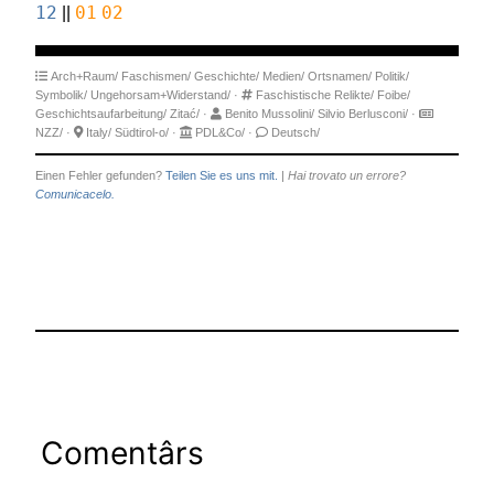
12
||
01
02
Arch+Raum/
Faschismen/
Geschichte/
Medien/
Ortsnamen/
Politik/
Symbolik/
Ungehorsam+Widerstand/
·
Faschistische Relikte/
Foibe/
Geschichtsaufarbeitung/
Zitać/
·
Benito Mussolini/
Silvio Berlusconi/
·
NZZ/
·
Italy/
Südtirol-o/
·
PDL&Co/
·
Deutsch/
Einen Fehler gefunden?
Teilen Sie es uns mit.
|
Hai trovato un errore?
Comunicacelo.
Comentârs