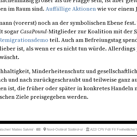
henmäßig größer als die Flagge sein, ist aber gleic
ten im Raum sind.
Auffällige Aktionen
wie vor einem J
ann (vorerst) noch an der symbolischen Ebene fest. 
dt sogar
CasaPound
-Mitglieder zur Koalition mit der
Remigrationsdemo
teil. Auch am Befreiungstag spen
lieber ist, als wenn er es nicht tun würde. Allerdings
nwäscht.
chhaltigkeit, Minderheitenschutz und gesellschaftli
ach und nach zurückgeschraubt und teilweise ganz 
n ist, die früher oder später in konkretes Handeln
ischen Ziele preisgegeben werden.
tscher/
Matteo Salvini/
·
·
Nord-Osttirol/
Südtirol-o/
·
A22/
CPI/
FdI/
FI/
Freiheitliche/