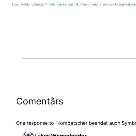
Einen Fehler gefunden?
Teilen Sie es uns mit.
|
Hai trovato un errore?
Comunicacelo
Comentârs
One response to “Kompatscher beendet auch Symbol
Lukas Wegscheider