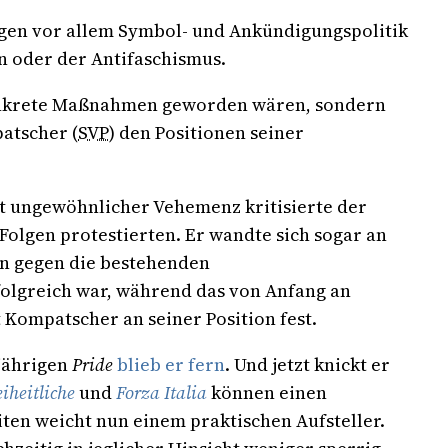
agen vor allem Symbol- und Ankündigungspolitik
n oder der Antifaschismus.
 konkrete Maßnahmen geworden wären, sondern
atscher (
SVP
) den Positionen seiner
t ungewöhnlicher Vehemenz kritisierte der
lgen protestierten. Er wandte sich sogar an
n gegen die bestehenden
olgreich war, während das von Anfang an
 Kompatscher an seiner Position fest.
tjährigen
Pride
blieb er fern
. Und jetzt knickt er
eiheitliche
und
Forza Italia
können einen
iten weicht nun einem praktischen Aufsteller.