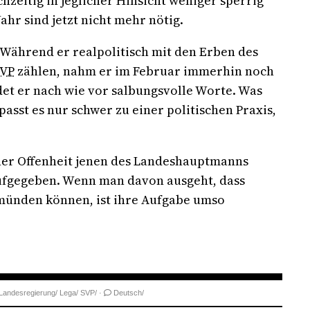
hzeitig in jeglicher Hinsicht weniger sperrig
ahr sind jetzt nicht mehr nötig.
Während er realpolitisch mit den Erben des
SVP
zählen, nahm er im Februar immerhin noch
det er nach wie vor salbungsvolle Worte. Was
 passt es nur schwer zu einer politischen Praxis,
cher Offenheit jenen des Landeshauptmanns
aufgegeben. Wenn man davon ausgeht, dass
 münden können, ist ihre Aufgabe umso
Landesregierung/
Lega/
SVP/
·
Deutsch/