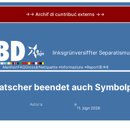
→→ Archif di cuntribuć externs →→
linksgrünversiffter Separatismu
Manifest
FAQ
Glossâr
Netiquette ≡
Informaziuns ≡
Report
⦿
☆
€
tscher beendet auch Symbolpo
Autor:a
ai
Simon Constantini
11. jügn 2026