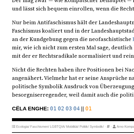
Der mag zwar — wie Kompatscher behauptet — fläc
und lässt sich bequem einrollen, wenn die Rech
Nur beim Antifaschismus hält der Landeshauptm
Faschismus koaliert und in der Landeshauptsta
an der Kundgebung gegen die neofaschistische
mir, wie ich nicht zum ersten Mal sage, deutlich 
mit der er Rechtsradikale normalisiert und rei
Nicht die Rechten haben ihre Positionen bei Na
angenähert. Vielmehr hat er seine Ansprüche n
politische Symbolik Ausdruck von Überzeugunge
besorgniserregender, weil damit auch die polit
01
02
03
04
01
CËLA ENGHE:
||
Ecologia/
Faschismen/
LGBTQIA/
Mobilität/
Politik/
Symbolik/
·
·
Arno Kompa