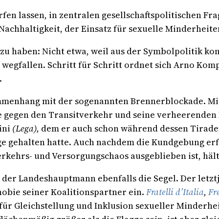
en lassen, in zentralen gesellschaftspolitischen Fr
achhaltigkeit, der Einsatz für sexuelle Minderheite
t zu haben: Nicht etwa, weil aus der Symbolpolitik
wegfallen. Schritt für Schritt ordnet sich Arno Komp
.
ammenhang mit der sogenannten Brennerblockade. Mi
gegen den Transitverkehr und seine verheerenden Fo
ini
(Lega),
dem er auch schon während dessen Tirade
ge gehalten hatte. Auch nachdem die Kundgebung erf
rkehrs- und Versorgungschaos ausgeblieben ist, hält
t der Landeshauptmann ebenfalls die Segel. Der letz
bie seiner Koalitionspartner ein.
Fratelli d’Italia
,
Fr
für Gleichstellung und Inklusion sexueller Minderhe