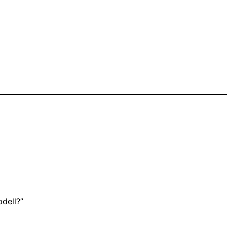
.
dell?”