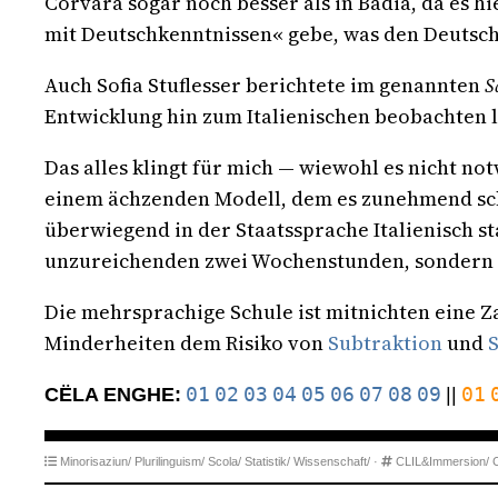
Corvara sogar noch besser als in Badia, da es h
mit Deutschkenntnissen« gebe, was den Deutsch
Auch Sofia Stuflesser berichtete im genannten
S
Entwicklung hin zum Italienischen beobachten l
Das alles klingt für mich — wiewohl es nicht n
einem ächzenden Modell, dem es zunehmend sch
überwiegend in der Staatssprache Italienisch st
unzureichenden zwei Wochenstunden, sondern a
Die mehrsprachige Schule ist mitnichten eine 
Minderheiten dem Risiko von
Subtraktion
und
01
02
03
04
05
06
07
08
09
01
CËLA ENGHE:
||
Minorisaziun/
Plurilinguism/
Scola/
Statistik/
Wissenschaft/
·
CLIL&Immersion/