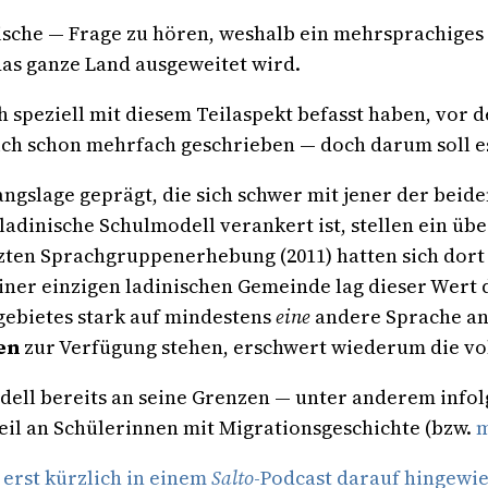
rische — Frage zu hören, weshalb ein mehrsprachiges 
 das ganze Land ausgeweitet wird.
ch speziell mit diesem Teilaspekt befasst haben, vor 
ich schon mehrfach geschrieben — doch darum soll es
angslage geprägt, die sich schwer mit jener der bei
s ladinische Schulmodell verankert ist, stellen ein 
etzten Sprachgruppenerhebung (2011) hatten sich dor
einer einzigen ladinischen Gemeinde lag dieser Wert 
gebietes stark auf mindestens
eine
andere Sprache an
en
zur Verfügung stehen, erschwert wiederum die vol
dell bereits an seine Grenzen — unter anderem info
eil an Schülerinnen mit Migrationsgeschichte (bzw.
m
 erst kürzlich in einem
Salto
-Podcast darauf hingewi