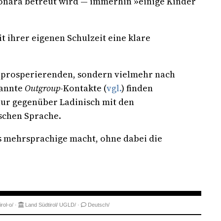
ffonara betreut wird — immerhin »einige Kinder
it ihrer eigenen Schulzeit eine klare
em prosperierenden, sondern vielmehr nach
nannte
Outgroup
-Kontakte (
vgl.
) finden
 nur gegenüber Ladinisch mit den
schen Sprache.
s mehrsprachige macht, ohne dabei die
irol-o/
·
Land Südtirol/
UGLD/
·
Deutsch/