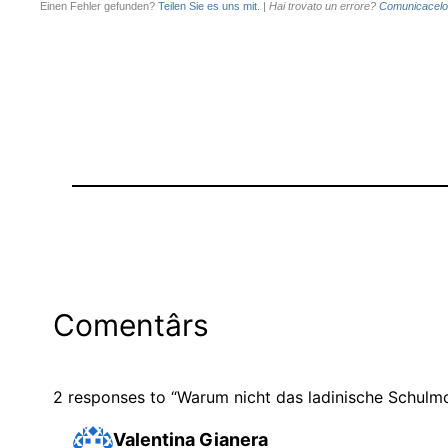
Einen Fehler gefunden?
Teilen Sie es uns mit.
|
Hai trovato un errore?
Comunicacelo
Comentârs
2 responses to “Warum nicht das ladinische Schulmo
Valentina Gianera