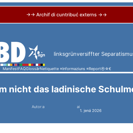
→→ Archif di cuntribuć externs →→
linksgrünversiffter Separatismu
Manifest
FAQ
Glossâr
Netiquette ≡
Informaziuns ≡
Report
⦿
☆
€
 nicht das ladinische Schulm
Autor:a
ai
Simon Constantini
1. jená 2026