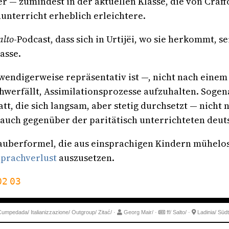
ier — zumindest in der aktuellen Klasse, die von Cra
unterricht erheblich erleichtere.
alto
-Podcast, dass sich in Urtijëi, wo sie herkommt, se
asse.
otwendigerweise repräsentativ ist —, nicht nach ein
werfällt, Assimilationsprozesse aufzuhalten. Soge
att, die sich langsam, aber stetig durchsetzt — nicht
uch gegenüber der paritätisch unterrichteten deut
Zauberformel, die aus einsprachigen Kindern mühelo
Sprachverlust
auszusetzen.
02
03
Cumpedada/
Italianizzazione/
Outgroup/
Zitać/
·
Georg Mair/
·
ff/
Salto/
·
Ladinia/
Südt