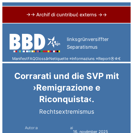
→→ Archif di cuntribuć externs →→
Skip
to
linksgrünversiffter
content
Separatismus
Manifest
FAQ
Glossâr
Netiquette ≡
Informaziuns ≡
Report
⦿
☆
€
Corrarati und die SVP mit
›Remigrazione e
Riconquista‹.
Rechtsextremismus
Autor:a
ai
Simon Constantini
16. novëmber 2025