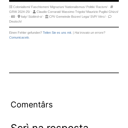
Colonialismi/
Faschismen/
Migraziun/
Nationalismus/
Politik/
Racism/
·
GRW 2024-25/
·
Claudio Corrarati/
Massimo Trigolo/
Maurizio Puglisi Ghizzi/
·
·
Italy/
Südtirol-o/
·
CPI/
Gemeinde Bozen/
Lega/
SVP/
Vërc/
·
Deutsch/
Einen Fehler gefunden?
Teilen Sie es uns mit.
|
Hai trovato un errore?
Comunicacelo.
Comentârs