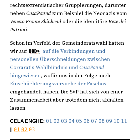
rechtsextremistischer Gruppierungen, darunter
neben
CasaPound
zum Beispiel die Neonazis vom
Veneto Fronte Skinhead
oder die identitäre
Rete dei
Patrioti.
Schon im Vorfeld der Gemeinderatswahl hatten
wir auf
auf die Verbindungen und
personellen Überschneidungen zwischen
Corraratis Wahlbündnis und
CasaPound
hingewiesen
, wofür uns in der Folge auch
Einschüchterungsversuche der Faschos
eingehandelt haben. Die SVP hat sich von einer
Zusammenarbeit aber trotzdem nicht abhalten
lassen.
CËLA ENGHE:
01
02
03
04
05
06
07
08
09
10
11
||
01
02
03