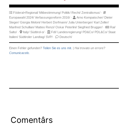
Föderal+Regional/
Mitbestimmung/
Politik/
Recht/
Zentralismus/
·
Europawahl 2024/
Verfassungsreform 2016/
·
Arno Kompatscher/
Dieter
Steger/
Giorgia Meloni/
Herbert Dorfmann/
Julia Unterberger/
Karl Zeller/
Manfred Schullian/
Matteo Renzi/
Oskar Peterlini/
Siegfried Brugger/
·
Rai/
Salto/
·
Italy/
Südtirol-o/
·
FdI/
Landesregierung/
PD&Co/
PDL&Co/
Staat
Italien/
Südtiroler Landtag/
SVP/
·
Deutsch/
Einen Fehler gefunden?
Teilen Sie es uns mit.
|
Hai trovato un errore?
Comunicacelo.
Comentârs