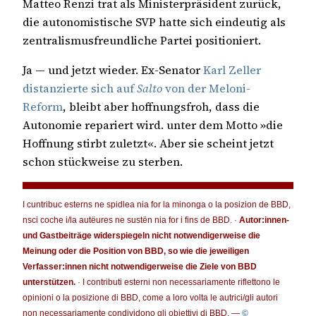
Matteo Renzi trat als Ministerpräsident zurück,
die autonomistische SVP hatte sich eindeutig als
zentralismusfreundliche Partei positioniert.
Ja — und jetzt wieder. Ex-Senator
Karl Zeller
distanzierte sich auf
Salto
von der Meloni-
Reform
, bleibt aber hoffnungsfroh, dass die
Autonomie repariert wird. unter dem Motto »die
Hoffnung stirbt zuletzt«. Aber sie scheint jetzt
schon stückweise zu sterben.
I cuntribuc esterns ne spidlea nia for la minonga o la posizion de BBD,
nsci coche i/la autëures ne sustën nia for i fins de BBD. ·
Autor:innen-
und Gastbeiträge widerspiegeln nicht notwendigerweise die
Meinung oder die Position von BBD, so wie die jeweiligen
Verfasser:innen nicht notwendigerweise die Ziele von BBD
unterstützen.
· I contributi esterni non necessariamente riflettono le
opinioni o la posizione di BBD, come a loro volta le autrici/gli autori
non necessariamente condividono gli obiettivi di BBD. —
©