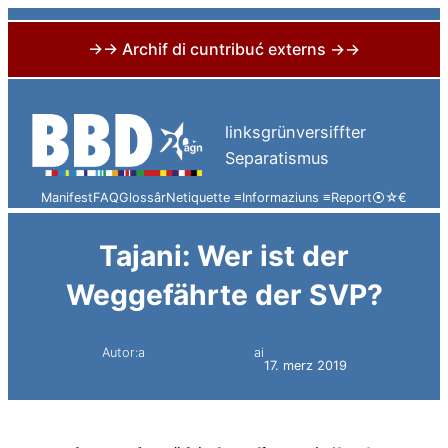
→→ Archif di cuntribuć externs →→
Skip
to
linksgrünversiffter
content
Separatismus
Manifest
FAQ
Glossâr
Netiquette ≡
Informaziuns ≡
Report
⦿
☆
€
Tajani: Wer ist der
Weggefährte der SVP?
Autor:a
ai
Simon Constantini
17. merz 2019