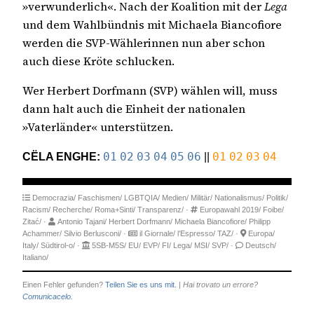
»verwunderlich«. Nach der Koalition mit der
Lega
und dem Wahlbündnis mit Michaela Biancofiore
werden die SVP-Wählerinnen nun aber schon
auch diese Kröte schlucken.
Wer Herbert Dorfmann (SVP) wählen will, muss
dann halt auch die Einheit der nationalen
»Vaterländer« unterstützen.
CËLA ENGHE:
01
02
03
04
05
06
||
01
02
03
04
Democrazia/
Faschismen/
LGBTQIA/
Medien/
Militär/
Nationalismus/
Politik/
Racism/
Recherche/
Roma+Sinti/
Transparenz/
·
Europawahl 2019/
Foibe/
Zitać/
·
Antonio Tajani/
Herbert Dorfmann/
Michaela Biancofiore/
Philipp
Achammer/
Silvio Berlusconi/
·
il Giornale/
l’Espresso/
TAZ/
·
Europa/
Italy/
Südtirol-o/
·
5SB-M5S/
EU/
EVP/
FI/
Lega/
MSI/
SVP/
·
Deutsch/
Italiano/
Einen Fehler gefunden?
Teilen Sie es uns mit.
|
Hai trovato un errore?
Comunicacelo.